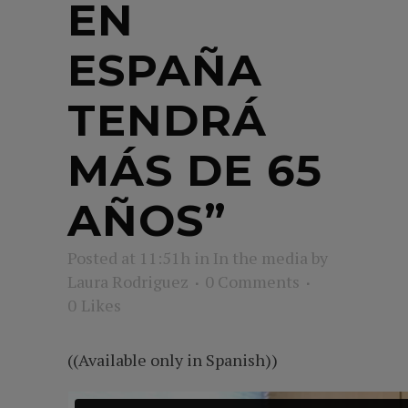
EN
ESPAÑA
TENDRÁ
MÁS DE 65
AÑOS”
Posted at 11:51h
in
In the media
by
Laura Rodriguez
0 Comments
0
Likes
((Available only in Spanish))