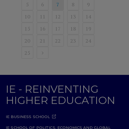
5
6
7
8
9
10
11
12
13
14
15
16
17
18
19
20
21
22
23
24
25
IE - REINVENTING
HIGHER EDUCATION
IE BUSINESS SCHOOL
IE SCHOOL OF POLITICS, ECONOMICS AND GLOBAL