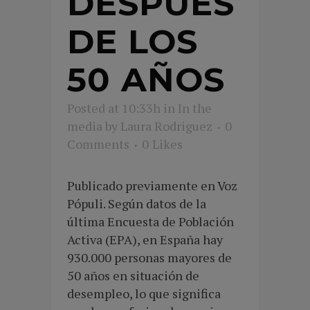
DESPUÉS
DE LOS
50 AÑOS
Posted at 10:33h
in
In the
media
by
Laura Rodriguez
0
Comments
0
Likes
Publicado previamente en Voz
Pópuli. Según datos de la
última Encuesta de Población
Activa (EPA), en España hay
930.000 personas mayores de
50 años en situación de
desempleo, lo que significa