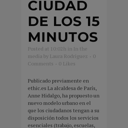
CIUDAD
DE LOS 15
MINUTOS
Posted at 10:02h
in
In the
media
by
Laura Rodriguez
0
Comments
0
Likes
Publicado previamente en
ethic.es La alcaldesa de París,
Anne Hidalgo, ha propuesto un
nuevo modelo urbano en el
que los ciudadanos tengan a su
disposición todos los servicios
esenciales (trabajo, escuelas,