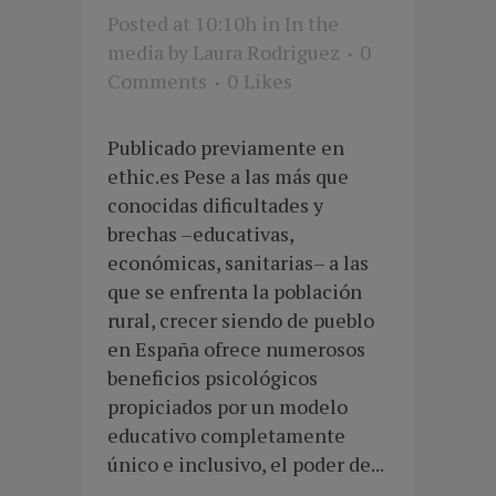
Posted at 10:10h
in
In the
media
by
Laura Rodriguez
0
Comments
0
Likes
Publicado previamente en
ethic.es Pese a las más que
conocidas dificultades y
brechas –educativas,
económicas, sanitarias– a las
que se enfrenta la población
rural, crecer siendo de pueblo
en España ofrece numerosos
beneficios psicológicos
propiciados por un modelo
educativo completamente
único e inclusivo, el poder de...