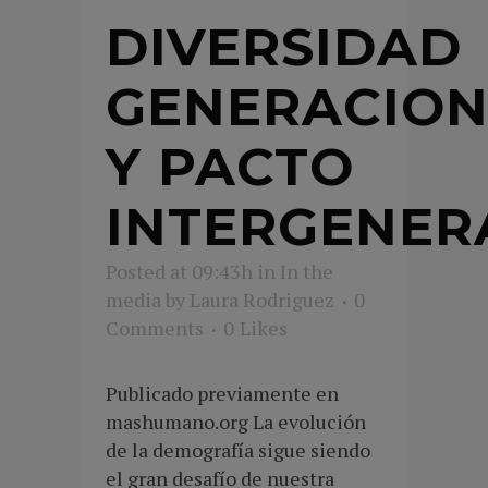
DIVERSIDAD
GENERACION
Y PACTO
INTERGENER
Posted at 09:43h
in
In the
media
by
Laura Rodriguez
0
Comments
0
Likes
Publicado previamente en
mashumano.org La evolución
de la demografía sigue siendo
el gran desafío de nuestra