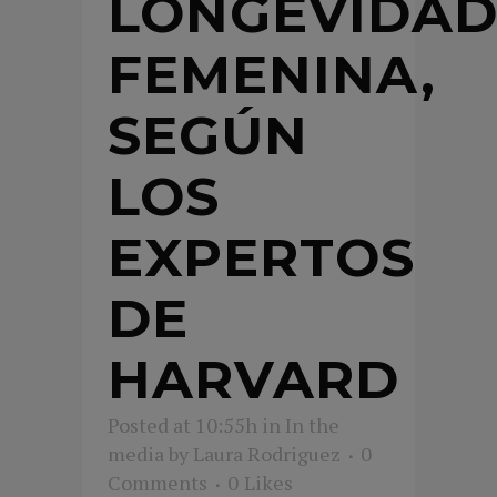
LONGEVIDA
FEMENINA,
SEGÚN
LOS
EXPERTOS
DE
HARVARD
Posted at 10:55h
in
In the
media
by
Laura Rodriguez
0
Comments
0
Likes