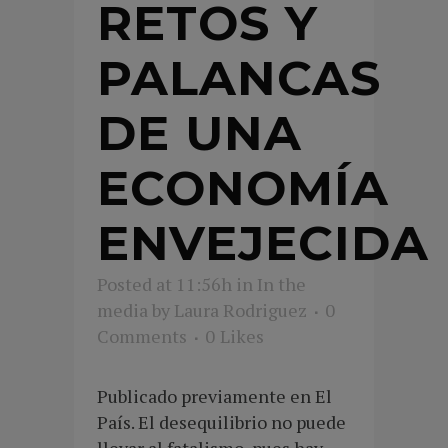
RETOS Y
PALANCAS
DE UNA
ECONOMÍA
ENVEJECIDA
Posted at 11:56h
in
In the
media
by
Laura Rodriguez
0
Comments
0
Likes
Publicado previamente en El
País. El desequilibrio no puede