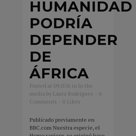
HUMANIDAD
PODRÍA
DEPENDER
DE
ÁFRICA
Posted at 09:05h
in
In the
media
by
Laura Rodriguez
0
Comments
0
Likes
Publicado previamente en
BBC.com Nuestra especie, el
Homo sapiens, se originó hace