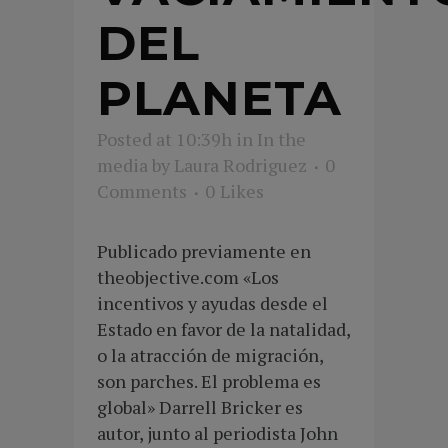
DEL
PLANETA
Posted at 10:39h
in
In the
media
by
Laura Rodriguez
0
Comments
0
Likes
Publicado previamente en
theobjective.com «Los
incentivos y ayudas desde el
Estado en favor de la natalidad,
o la atracción de migración,
son parches. El problema es
global» Darrell Bricker es
autor, junto al periodista John