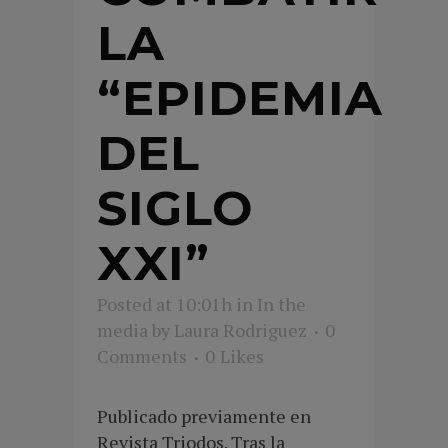
LA
“EPIDEMIA
DEL
SIGLO
XXI”
Posted at 10:01h
in
In the
media
by
Laura Rodriguez
0
Comments
0
Likes
Publicado previamente en
Revista Triodos. Tras la