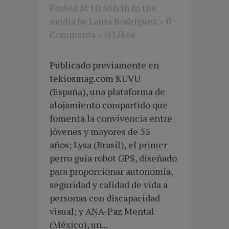
Posted at 10:56h
in
In the
media
by
Laura Rodriguez
0
Comments
0
Likes
Publicado previamente en
tekiosmag.com KUVU
(España), una plataforma de
alojamiento compartido que
fomenta la convivencia entre
jóvenes y mayores de 55
años; Lysa (Brasil), el primer
perro guía robot GPS, diseñado
para proporcionar autonomía,
seguridad y calidad de vida a
personas con discapacidad
visual; y ANA-Paz Mental
(México), un...