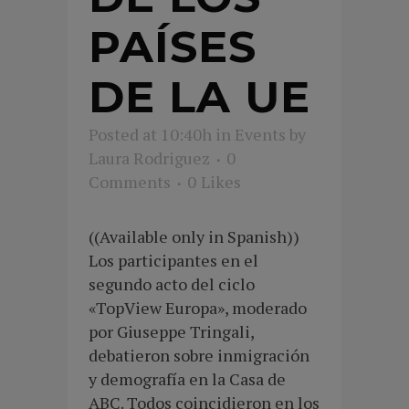
PAÍSES
DE LA UE
Posted at 10:40h
in
Events
by
Laura Rodriguez
0
Comments
0
Likes
((Available only in Spanish))
Los participantes en el
segundo acto del ciclo
«TopView Europa», moderado
por Giuseppe Tringali,
debatieron sobre inmigración
y demografía en la Casa de
ABC. Todos coincidieron en los