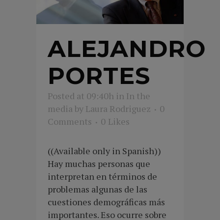
ALEJANDRO
PORTES
Posted at 09:40h
in
In the
media
by
Laura Rodriguez
0
Comments
0
Likes
((Available only in Spanish))
Hay muchas personas que
interpretan en términos de
problemas algunas de las
cuestiones demográficas más
importantes. Eso ocurre sobre