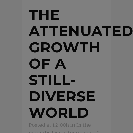
THE
ATTENUATE
GROWTH
OF A
STILL-
DIVERSE
WORLD
Posted at 12:00h
in
In the
media
by
Laura Rodriguez
0