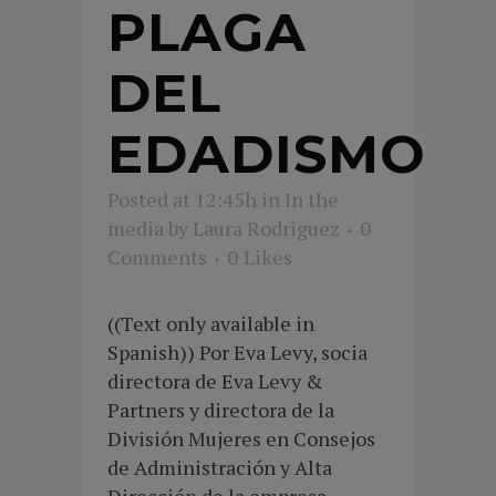
PLAGA
DEL
EDADISMO
Posted at 12:45h
in
In the
media
by
Laura Rodriguez
0
Comments
0
Likes
((Text only available in
Spanish)) Por Eva Levy, socia
directora de Eva Levy &
Partners y directora de la
División Mujeres en Consejos
de Administración y Alta