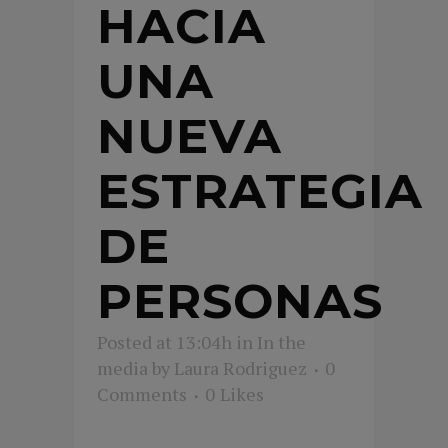
HACIA
UNA
NUEVA
ESTRATEGIA
DE
PERSONAS
Posted at 13:04h
in
In the
media
by
Laura Rodriguez
0
Comments
0
Likes