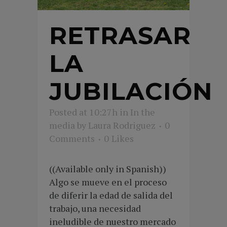
RETRASAR
LA
JUBILACIÓN
Posted at 10:27h
in
In the
media
by
Laura Rodriguez
0
Comments
0
Likes
((Available only in Spanish))
Algo se mueve en el proceso
de diferir la edad de salida del
trabajo, una necesidad
ineludible de nuestro mercado