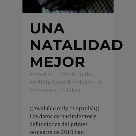
UNA
NATALIDAD
MEJOR
Posted at 11:39h
in
In the
media
by
Laura Rodriguez
0
Comments
0
Likes
((Available only in Spanish))
Los datos de nacimientos y
defunciones del primer
semestre de 2018 han