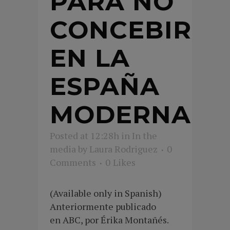
PARA NO
CONCEBIR
EN LA
ESPAÑA
MODERNA
Posted at 12:28h
in
In the
media
by
Laura Rodriguez
0
Comments
0
Likes
(Available only in Spanish)
Anteriormente publicado
en ABC, por Érika Montañés.