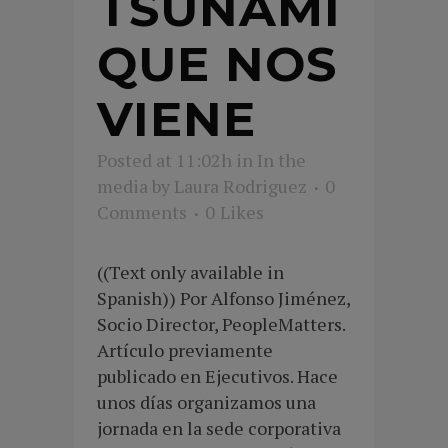
TSUNAMI
QUE NOS
VIENE
Posted at 11:02h
in
In the
media
by
Laura Rodriguez
0
Comments
0
Likes
((Text only available in
Spanish)) Por Alfonso Jiménez,
Socio Director, PeopleMatters.
Artículo previamente
publicado en Ejecutivos. Hace
unos días organizamos una
jornada en la sede corporativa