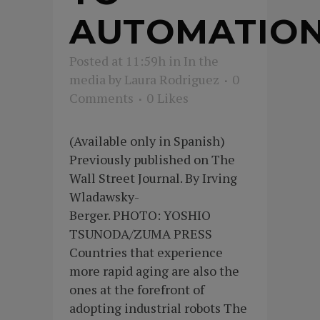
AUTOMATIO
Posted at 11:59h
in
In the
media
by
Laura Rodriguez
0
Comments
0
Likes
(Available only in Spanish)
Previously published on The
Wall Street Journal. By Irving
Wladawsky-
Berger. PHOTO: YOSHIO
TSUNODA/ZUMA PRESS
Countries that experience
more rapid aging are also the
ones at the forefront of
adopting industrial robots The