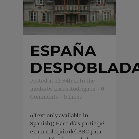
ESPAÑA
DESPOBLAD
Posted at 12:34h
in
In the
media
by
Laura Rodriguez
0
Comments
0
Likes
((Text only available in
Spanish)) Hace días participé
en un coloquio del ABC para