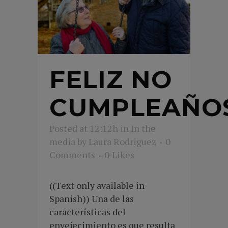
FELIZ NO
CUMPLEAÑO
Posted at 12:12h
in
In the
media
by
Laura Rodriguez
0
Comments
0
Likes
((Text only available in
Spanish)) Una de las
características del
envejecimiento es que resulta