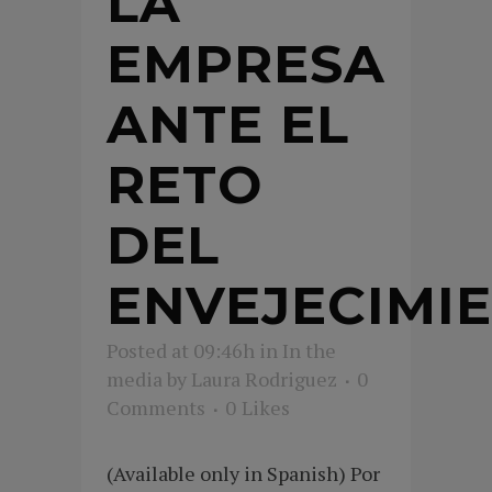
LA
EMPRESA
ANTE EL
RETO
DEL
ENVEJECIMI
Posted at 09:46h
in
In the
media
by
Laura Rodriguez
0
Comments
0
Likes
(Available only in Spanish) Por