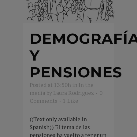
DEMOGRAFÍ
Y
PENSIONES
Posted at 13:50h
in
In the
media
by
Laura Rodriguez
0
Comments
1
Like
((Text only available in
Spanish)) El tema de las
pensiones ha vuelto a tener un