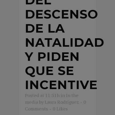
DESCENSO
DE LA
NATALIDAD
Y PIDEN
QUE SE
INCENTIVE
Posted at 11:31h
in
In the
media
by
Laura Rodriguez
0
Comments
0
Likes