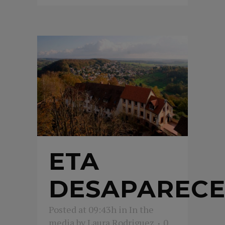
ETA
DESAPAREC
Posted at 09:43h
in
In the
media
by
Laura Rodriguez
0