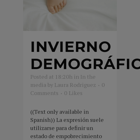
INVIERNO
DEMOGRÁFI
Posted at 18:20h
in
In the
media
by
Laura Rodriguez
0
Comments
0
Likes
((Text only available in
Spanish)) La expresión suele
utilizarse para definir un
estado de empobrecimiento