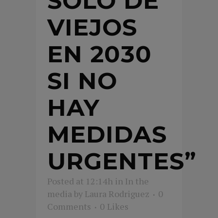
SOLO DE
VIEJOS
EN 2030
SI NO
HAY
MEDIDAS
URGENTES”
Posted at 12:14h
in
In the
media
by
Laura Rodriguez
0
Comments
0
Likes