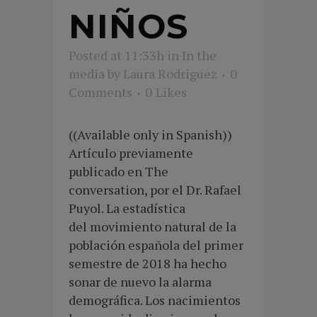
NIÑOS
Posted at 11:33h
in
In the
media
by
Laura Rodriguez
0
Comments
0
Likes
((Available only in Spanish))
Artículo previamente
publicado en The
conversation, por el Dr. Rafael
Puyol. La estadística
del movimiento natural de la
población española del primer
semestre de 2018 ha hecho
sonar de nuevo la alarma
demográfica. Los nacimientos