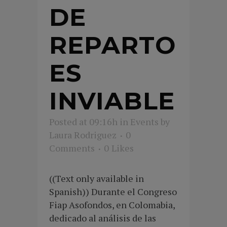
DE
REPARTO
ES
INVIABLE
Posted at 09:16h
in
Events
by
Laura Rodriguez
0
Comments
0
Likes
((Text only available in
Spanish)) Durante el Congreso
Fiap Asofondos, en Colomabia,
dedicado al análisis de las